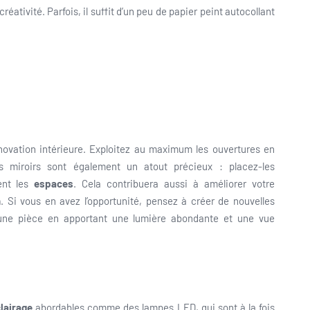
éativité. Parfois, il suffit d’un peu de papier peint autocollant
rénovation intérieure. Exploitez au maximum les ouvertures en
es miroirs sont également un atout précieux : placez-les
ment les
espaces
. Cela contribuera aussi à améliorer votre
n
. Si vous en avez l’opportunité, pensez à créer de nouvelles
 une pièce en apportant une lumière abondante et une vue
lairage
abordables comme des lampes LED, qui sont à la fois