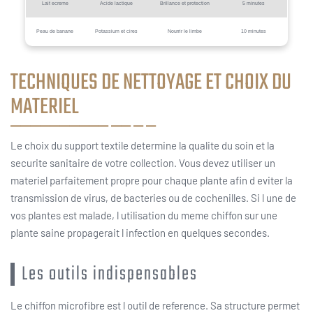
Lait ecreme
Acide lactique
Brillance et protection
5 minutes
Peau de banane
Potassium et cires
Nourrir le limbe
10 minutes
TECHNIQUES DE NETTOYAGE ET CHOIX DU
MATERIEL
Le choix du support textile determine la qualite du soin et la
securite sanitaire de votre collection. Vous devez utiliser un
materiel parfaitement propre pour chaque plante afin d eviter la
transmission de virus, de bacteries ou de cochenilles. Si l une de
vos plantes est malade, l utilisation du meme chiffon sur une
plante saine propagerait l infection en quelques secondes.
Les outils indispensables
Le chiffon microfibre est l outil de reference. Sa structure permet