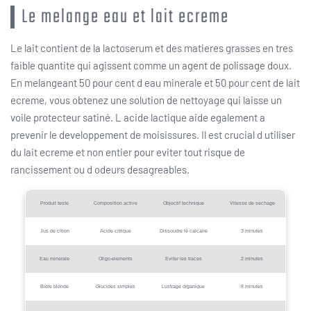
Le melange eau et lait ecreme
Le lait contient de la lactoserum et des matieres grasses en tres
faible quantite qui agissent comme un agent de polissage doux.
En melangeant 50 pour cent d eau minerale et 50 pour cent de lait
ecreme, vous obtenez une solution de nettoyage qui laisse un
voile protecteur satiné. L acide lactique aide egalement a
prevenir le developpement de moisissures. Il est crucial d utiliser
du lait ecreme et non entier pour eviter tout risque de
rancissement ou d odeurs desagreables.
Produit teste
Composition active
Objectif technique
Vitesse de sechage
Jus de citron
Acide citrique
Dissoudre le calcaire
3 minutes
Eau minerale
Oligo-elements
Eviter les traces
2 minutes
Biere blonde
Glucides simples
Lustrage organique
8 minutes