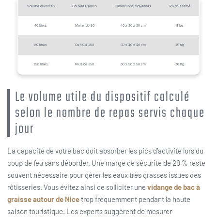
Volume quotidien
Couverts servis
Dimensions moyennes
Poids estimé
40 litres
Moins de 50
40 x 30 x 30 cm
8 kg
80 litres
De 50 à 100
60 x 40 x 40 cm
15 kg
150 litres
Plus de 150
80 x 50 x 50 cm
28 kg
Le volume utile du dispositif calculé
selon le nombre de repas servis chaque
jour
La capacité de votre bac doit absorber les pics d’activité lors du
coup de feu sans déborder. Une marge de sécurité de 20 % reste
souvent nécessaire pour gérer les eaux très grasses issues des
rôtisseries. Vous évitez ainsi de solliciter une
vidange de bac à
graisse autour de Nice
trop fréquemment pendant la haute
saison touristique. Les experts suggèrent de mesurer