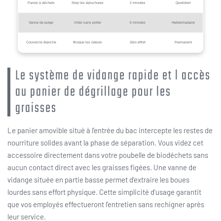
Panier à déchets
Stop les épluchures
2 minutes
Quotidien
Vanne de purge
Vider sans porter
5 minutes
Hebdomadaire
Couvercle étanche
Bloque les odeurs
Zéro effort
Permanent
Le système de vidange rapide et l accès
au panier de dégrillage pour les
graisses
Le panier amovible situé à l’entrée du bac intercepte les restes de
nourriture solides avant la phase de séparation. Vous videz cet
accessoire directement dans votre poubelle de biodéchets sans
aucun contact direct avec les graisses figées. Une vanne de
vidange située en partie basse permet d’extraire les boues
lourdes sans effort physique. Cette simplicité d’usage garantit
que vos employés effectueront l’entretien sans rechigner après
leur service.