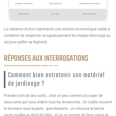
Entretien nécessaire
Quasiment nul
Traitement annuel requis
Durée de vie
5 à 7 ans
Plus de 15 ans
Le cabanon Action représente une solution économique viable à
condition de respecter scrupuleusement les étapes d’ancrage au
sol pour pallier sa légèreté.
RÉPONSES AUX INTERROGATIONS
Comment bien entretenir son matériel
de jardinage ?
Prendre soin de ses outils , c’est un peu comme s’occuper de
vieux amis qui nous aident tous les dimanches . On oublie souvent
le sécateur sous la pluie , quel désastre , on retrouve la bêche
toute rouillée au fond de l’abri , et on se promet de faire mieux la