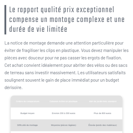
Le rapport qualité prix exceptionnel
compense un montage complexe et une
durée de vie limitée
La notice de montage demande une attention particulière pour
éviter de fragiliser les clips en plastique. Vous devez manipuler les
pièces avec douceur pour ne pas casser les ergots de fixation.
Cet achat convient idéalement pour abriter des vélos ou des sacs
de terreau sans investir massivement. Les utilisateurs satisfaits
soulignent souvent le gain de place immédiat pour un budget
dérisoire.
Critère de comparaison
Cabanon Action en plastique
Abri de jardin bois standard
Budget moyen
Environ 200 à 300 euros
Plus de 800 euros
Difficulté de montage
Moyenne (pièces légères)
Élevée (poids des matériaux)