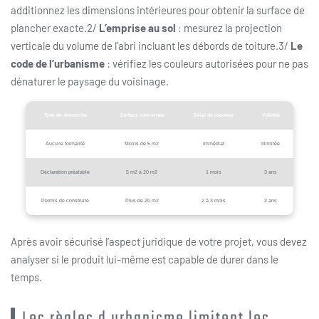
additionnez les dimensions intérieures pour obtenir la surface de
plancher exacte.2/
L’emprise au sol
: mesurez la projection
verticale du volume de l’abri incluant les débords de toiture.3/
Le
code de l’urbanisme
: vérifiez les couleurs autorisées pour ne pas
dénaturer le paysage du voisinage.
Type de démarche
Surface concernée
Délai de réponse
Validité
Aucune formalité
Moins de 5 m2
Immédiat
Illimitée
Déclaration préalable
5 m2 à 20 m2
1 mois
3 ans
Permis de construire
Plus de 20 m2
2 à 3 mois
3 ans
Après avoir sécurisé l’aspect juridique de votre projet, vous devez
analyser si le produit lui-même est capable de durer dans le
temps.