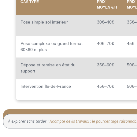
CAS TYPE
PRIX
PRIX
MOYEN €/H
MOYE
Pose simple sol intérieur
30€–40€
35€–
Pose complexe ou grand format
40€–70€
45€–
60×60 et plus
Dépose et remise en état du
35€–60€
50€–
support
Intervention Île-de-France
45€–70€
50€–
À explorer sans tarder :
Acompte devis travaux : le pourcentage raisonnable