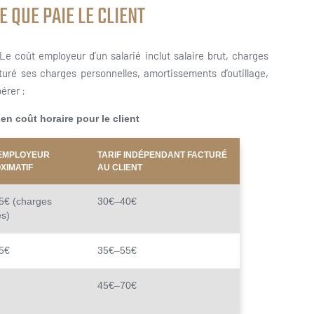
 QUE PAIE LE CLIENT
. Le coût employeur d’un salarié inclut salaire brut, charges
cturé ses charges personnelles, amortissements d’outillage,
érer :
n coût horaire pour le client
EMPLOYEUR
TARIF INDÉPENDANT FACTURÉ
XIMATIF
AU CLIENT
5€ (charges
30€–40€
es)
5€
35€–55€
45€–70€