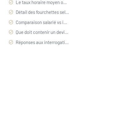
Le taux horaire moyen observé pour un carreleur en 2026 en France et sa plage pratique
Détail des fourchettes selon complexité et zone
Comparaison salarié vs indépendant : ce que paie le client
Que doit contenir un devis pour éviter les mauvaises surprises
Réponses aux interrogations