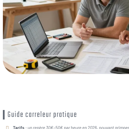
Guide carreleur pratique
Tarifs
: un repère 30€–50€ par heure en 2026, pouvant grimper j