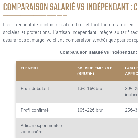
COMPARAISON SALARIÉ VS INDÉPENDANT : CE
Il est fréquent de confondre salaire brut et tarif facturé au client
sociales et protections. L’artisan indépendant intègre au tarif fa
assurances et marge. Voici une comparaison synthétique pour se rep
Comparaison salarié vs indépendant e
ÉLÉMENT
SALAIRE EMPLOYÉ
COÛT 
(BRUT/H)
APPRO
Profil débutant
13€–16€ brut
20€–2
inclus
Profil confirmé
16€–22€ brut
25€–3
Artisan expérimenté /
—
—
zone chère