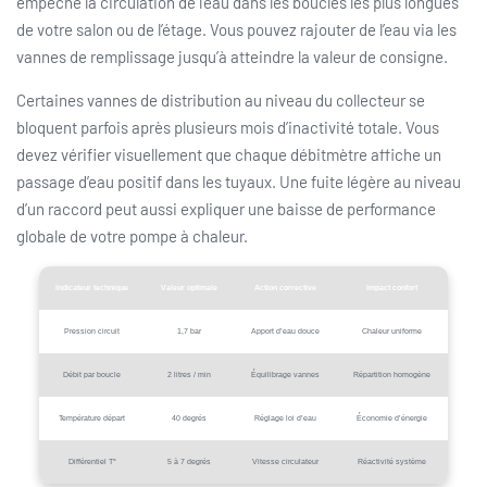
empêche la circulation de l’eau dans les boucles les plus longues
de votre salon ou de l’étage. Vous pouvez rajouter de l’eau via les
vannes de remplissage jusqu’à atteindre la valeur de consigne.
Certaines vannes de distribution au niveau du collecteur se
bloquent parfois après plusieurs mois d’inactivité totale. Vous
devez vérifier visuellement que chaque débitmètre affiche un
passage d’eau positif dans les tuyaux. Une fuite légère au niveau
d’un raccord peut aussi expliquer une baisse de performance
globale de votre pompe à chaleur.
Indicateur technique
Valeur optimale
Action corrective
Impact confort
Pression circuit
1,7 bar
Apport d’eau douce
Chaleur uniforme
Débit par boucle
2 litres / min
Équilibrage vannes
Répartition homogène
Température départ
40 degrés
Réglage loi d’eau
Économie d’énergie
Différentiel T°
5 à 7 degrés
Vitesse circulateur
Réactivité système