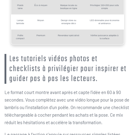
Plaids
Éco à moyen
Marque locale ou
Privilégier 150×200 pour sofa
laine
boutique en ligne
simple
Lampe
Moyen
Design store ou
LED dimmable pour économie
tamisée
enseigne déco
et ambiance
Poêle
Premium
Revendeur spécialisé
Vérifier puissance adaptée à
compact
la surface
Les tutoriels vidéos photos et
checklists à privilégier pour inspirer et
guider pas à pas les lecteurs.
Le format court montre avant après et capte l’idée en 60 à 90
secondes. Vous complétez avec une vidéo longue pour la pose de
lambris ou l’installation d’un poêle. On recommande une checklist
téléchargeable à cocher pendant les achats et la pose. Ce mix
réduit les hésitations et accélère la transformation.
Le passage à l’action s’appuie sur ressources simples listées