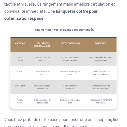
tactile et visuelle. Ce rangement malin améliore circulation et
convivialité immédiate. Une
banquette coffre pour
optimisation espace.
Tableau matériaux et usages recommandés
MATÉRIAU
UTILISATION
EFFET COCOONING
ENTRETIEN
RECOMMANDÉE
Pin /
Lambris murs et
Chaleur visuelle et
Nettoyage doux et lasure
Épicéa
plafonds
texture naturelle
selon finition
Laine
Plaids coussins
Isolation thermique et
Lessive adaptée et
tapis
tactile
brossage régulier
Lin / Coton
Rideaux housses
Look naturel et
Lavable machine et
de coussin
respirant
repassage léger
Acier /
Poêle compact et
Chaleur réelle et point
Ramonage et traitement
Fonte
accessoires
focal
anti-rouille
Vous tirez profit de cette base pour construire une shopping list
progressive. Le passage du moodboard au pan