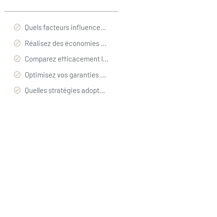
Quels facteurs influencent le coût de votre assurance emprunteur ?
Réalisez des économies grâce à la délégation d’assurance
Comparez efficacement les offres des assureurs du marché
Optimisez vos garanties sans compromettre votre protection
Quelles stratégies adopter pour réduire durablement vos cotisations ?