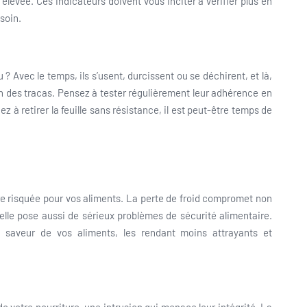
élevée. Ces indicateurs doivent vous inciter à vérifier plus en
soin.
u ? Avec le temps, ils s’usent, durcissent ou se déchirent, et là,
n des tracas. Pensez à tester régulièrement leur adhérence en
nez à retirer la feuille sans résistance, il est peut-être temps de
re risquée pour vos aliments. La perte de froid compromet non
elle pose aussi de sérieux problèmes de sécurité alimentaire.
a saveur de vos aliments, les rendant moins attrayants et