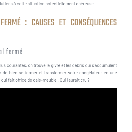
utions à cette situation potentiellement onéreuse.
FERMÉ : CAUSES ET CONSÉQUENCES
al fermé
 plus courantes, on trouve le givre et les débris qui s’accumulent
r de bien se fermer et transformer votre congélateur en une
ui fait office de cale-meuble ! Qui l’aurait cru ?