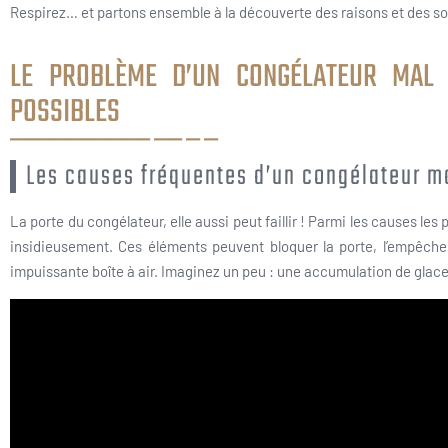
Respirez… et partons ensemble à la découverte des raisons et des sol
LE PROBLÈME D’UN CONGÉLATEUR MAL 
POSSIBLES
Les causes fréquentes d’un congélateur m
La porte du congélateur, elle aussi peut faillir ! Parmi les causes les
insidieusement. Ces éléments peuvent bloquer la porte, l’empêche
impuissante boîte à air. Imaginez un peu : une accumulation de glace q