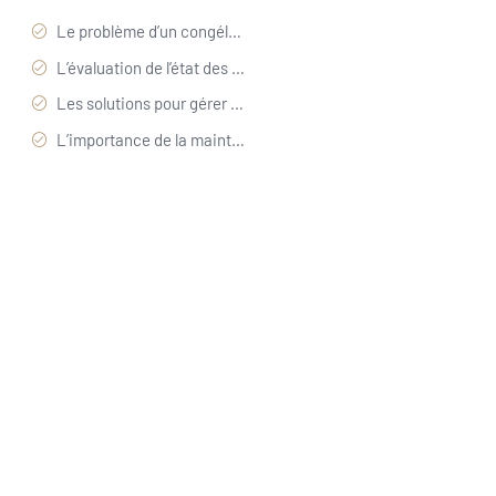
Le problème d’un congélateur mal fermé : causes et conséquences possibles
L’évaluation de l’état des aliments après un incident
Les solutions pour gérer un congélateur mal fermé
L’importance de la maintenance et des bonnes pratiques