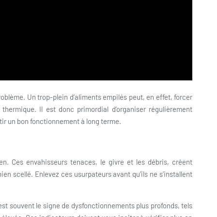
oblème. Un trop-plein d’aliments empilés peut, en effet, forcer
n thermique. Il est donc primordial d’organiser régulièrement
antir un bon fonctionnement à long terme.
. Ces envahisseurs tenaces, le givre et les débris, créent
en scellé. Enlevez ces usurpateurs avant qu’ils ne s’installent
est souvent le signe de dysfonctionnements plus profonds, tels