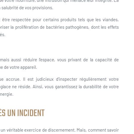
de votre nourriture, une intrusion qui menace leur intégrité. La
 salubrité de vos provisions.
t être respectée pour certains produits tels que les viandes,
riser la prolifération de bactéries pathogènes, dont les effets
és.
mais aussi réduire l’espace, vous privant de la capacité de
ue de votre appareil.
e accrue. Il est judicieux d’inspecter régulièrement votre
lace ne réside. Ainsi, vous garantissez la durabilité de votre
énergie.
ÈS UN INCIDENT
c’est un véritable exercice de discernement. Mais, comment savoir