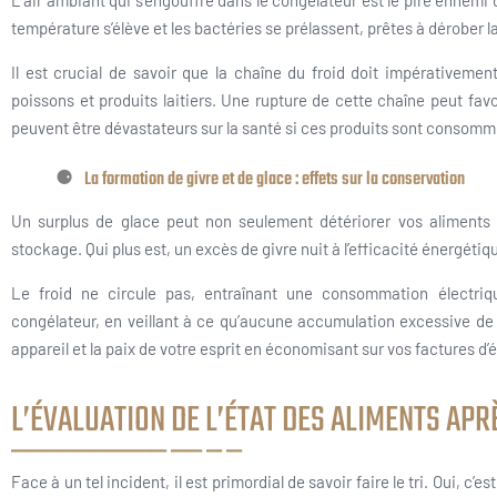
L’air ambiant qui s’engouffre dans le congélateur est le pire ennemi 
température s’élève et les bactéries se prélassent, prêtes à dérober la
Il est crucial de savoir que la chaîne du froid doit impérativemen
poissons et produits laitiers. Une rupture de cette chaîne peut favo
peuvent être dévastateurs sur la santé si ces produits sont consomm
La formation de givre et de glace : effets sur la conservation
Un surplus de glace peut non seulement détériorer vos aliments 
stockage. Qui plus est, un excès de givre nuit à l’efficacité énergétiq
Le froid ne circule pas, entraînant une consommation électriqu
congélateur, en veillant à ce qu’aucune accumulation excessive de g
appareil et la paix de votre esprit en économisant sur vos factures d’
L’ÉVALUATION DE L’ÉTAT DES ALIMENTS APR
Face à un tel incident, il est primordial de savoir faire le tri. Oui, 