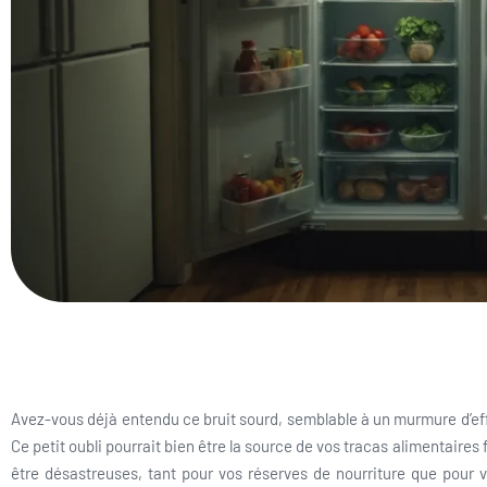
Avez-vous déjà entendu ce bruit sourd, semblable à un murmure d’ef
Ce petit oubli pourrait bien être la source de vos tracas alimentaire
être désastreuses, tant pour vos réserves de nourriture que pour vot