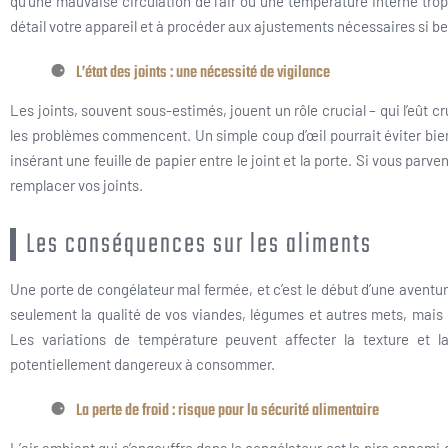
qu’une mauvaise circulation de l’air ou une température interne trop 
détail votre appareil et à procéder aux ajustements nécessaires si be
L’état des joints : une nécessité de vigilance
Les joints, souvent sous-estimés, jouent un rôle crucial – qui l’eût cr
les problèmes commencent. Un simple coup d’œil pourrait éviter bie
insérant une feuille de papier entre le joint et la porte. Si vous parve
remplacer vos joints.
Les conséquences sur les aliments
Une porte de congélateur mal fermée, et c’est le début d’une aventu
seulement la qualité de vos viandes, légumes et autres mets, mais 
Les variations de température peuvent affecter la texture et l
potentiellement dangereux à consommer.
La perte de froid : risque pour la sécurité alimentaire