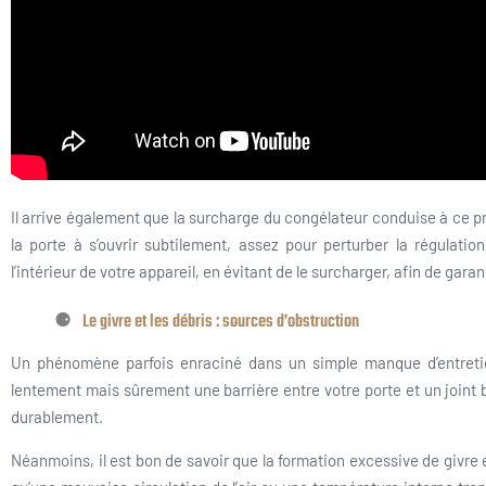
Il arrive également que la surcharge du congélateur conduise à ce pr
la porte à s’ouvrir subtilement, assez pour perturber la régulatio
l’intérieur de votre appareil, en évitant de le surcharger, afin de gar
Le givre et les débris : sources d’obstruction
Un phénomène parfois enraciné dans un simple manque d’entretien
lentement mais sûrement une barrière entre votre porte et un joint bi
durablement.
Néanmoins, il est bon de savoir que la formation excessive de givre 