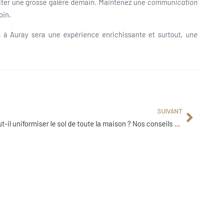
éviter une grosse galère demain. Maintenez une
communication
oin.
s à Auray sera une expérience enrichissante et surtout,
une
SUIVANT
Faut-il uniformiser le sol de toute la maison ? Nos conseils pour un intérieur harmonieux