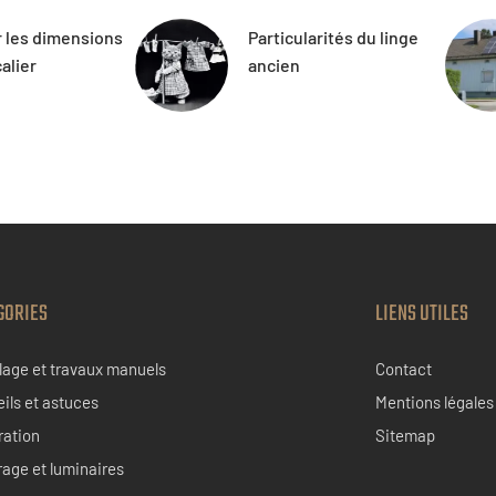
r les dimensions
Particularités du linge
alier
ancien
GORIES
LIENS UTILES
lage et travaux manuels
Contact
ils et astuces
Mentions légales
ration
Sitemap
rage et luminaires