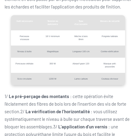
les échardes et faciliter l’application des produits de finition.
Outil nécessaire
Tension ou
Type
Mesure de sécurité
puissance
d’accessoire
Perceuse
18 V minimum
Mèche à bois
Poignée latérale
visseuse
8mm
Niveau à bulle
Magnétique
Longueur 100 cm
Contre-vérification
Ponceuse orbitale
300 W
Abrasif grain 120
Masque anti-
poussière
Scie circulaire
1200 W
Lame carbure
Couteau diviseur
1/
Le pré-perçage des montants
: cette opération évite
l’éclatement des fibres de bois lors de l’insertion des vis de forte
section.2/
La vérification de l’horizontalité
: vous utilisez
systématiquement le niveau à bulle sur chaque traverse avant de
bloquer les assemblages.3/
L’application d’un vernis
: une
protection polyuréthane limite l’usure du bois et facilite le