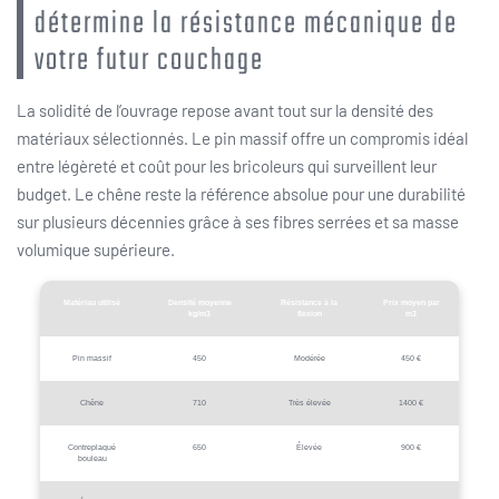
détermine la résistance mécanique de
votre futur couchage
La solidité de l’ouvrage repose avant tout sur la densité des
matériaux sélectionnés. Le pin massif offre un compromis idéal
entre légèreté et coût pour les bricoleurs qui surveillent leur
budget. Le chêne reste la référence absolue pour une durabilité
sur plusieurs décennies grâce à ses fibres serrées et sa masse
volumique supérieure.
Matériau utilisé
Densité moyenne
Résistance à la
Prix moyen par
kg/m3
flexion
m3
Pin massif
450
Modérée
450 €
Chêne
710
Très élevée
1400 €
Contreplaqué
650
Élevée
900 €
bouleau