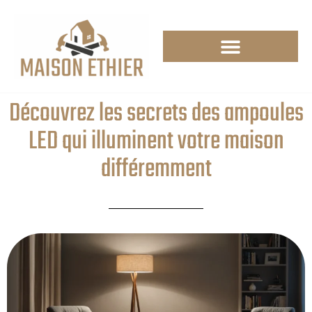
Découvrez les secrets des ampoules
LED qui illuminent votre maison
différemment