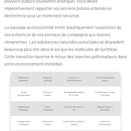
pouvoirs publics souhaitent éradiquer. Vous devez
impérativement rapporter vos anciens bidons entamés en
déchetterie pour un traitement sécurisé.
Le passage au biocontrôle limite drastiquement l exposition de
vos enfants et de vos animaux de compagnie aux toxines
rémanentes. Les substances naturelles autorisées se dégradent
beaucoup plus vite dans le sol que les molécules de synthèse.
Cette transition favorise le retour des insectes pollinisateurs dans
votre environnement immédiat.
Méthode de
Temps de
Action sur l
Type d équipement
traitement
séchage
environnement
requis
Acide
Environ 2
Biodégradation totale
Pulvérisateur à main
pélargonique
heures
en 2 jours
classique
Désherbage
Action
Aucun résidu dans le
Brûleur à gaz ou
thermique
immédiate
sol
électrique
Vinaigre blanc
Environ 24
Acidification locale du
Arrosoir ou
(Acétique)
heures
substrat
pulvérisateur