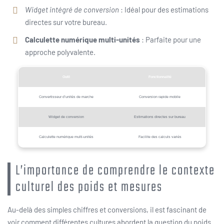
Widget intégré de conversion
: Idéal pour des estimations
directes sur votre bureau.
Calculette numérique multi-unités
: Parfaite pour une
approche polyvalente.
Outil
Fonctionnalité
Convertisseur d’unités de marche
Conversion rapide mobile
Widget de conversion
Estimations directes sur bureau
Calculette numérique multi-unités
Facilite des calculs variés
L’importance de comprendre le contexte
culturel des poids et mesures
Au-delà des simples chiffres et conversions, il est fascinant de
voir comment différentes cultures abordent la question du poids