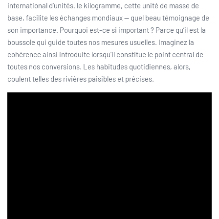
international d’unités, le kilogramme, cette unité de masse de
base, facilite les échanges mondiaux — quel beau témoignage de
son importance. Pourquoi est-ce si important ? Parce qu’il est la
boussole qui guide toutes nos mesures usuelles. Imaginez la
cohérence ainsi introduite lorsqu’il constitue le point central de
toutes nos conversions. Les habitudes quotidiennes, alors,
coulent telles des rivières paisibles et précises.