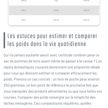
1000 g
1 kg
2.205 lb
500 g
0.5 kg
1.102 lb
250 g
0.25 kg
0.551 lb
Les astuces pour estimer et comparer
les poids dans la vie quotidienne
Qui n’a jamais souhaité savoir avec certitude combien pèse ce
sac de pommes de terre avant même de passer à la caisse ? Les
objets domestiques courants deviennent une empreinte idéale
pour ceux qui désirent estimer et comparer efficacement les
poids. Prenons un cas concret : un livre de poche pèse environ
250 grammes, un bon point de référence la prochaine fois que
vous manipulez des produits alimentaires ou que vous faites vos
courses. Comparer des poids renseigne sur la simplicité des
tâches ménagères. Ces comparaisons régulières, qu’elles