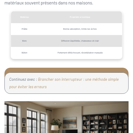
matériaux souvent présents dans nos maisons.
Matériau
Propriété acoustique
Plâtre
Bonne absorption, limite les échos
Bois
Diffusion équilibrée, chaleureux et clair
Béton
Fortement réfléchissant, réverbération marquée
Continuez avec :
Brancher son interrupteur : une méthode simple
pour éviter les erreurs