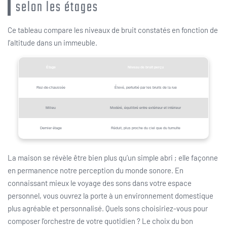
selon les étages
Ce tableau compare les niveaux de bruit constatés en fonction de
l’altitude dans un immeuble.
Étage
Niveau de bruit perçu
Rez-de-chaussée
Élevé, perturbé par les bruits de la rue
Milieu
Modéré, équilibré entre extérieur et intérieur
Dernier étage
Réduit, plus proche du ciel que du tumulte
La maison se révèle être bien plus qu’un simple abri ; elle façonne
en permanence notre perception du monde sonore. En
connaissant mieux le voyage des sons dans votre espace
personnel, vous ouvrez la porte à un environnement domestique
plus agréable et personnalisé. Quels sons choisiriez-vous pour
composer l’orchestre de votre quotidien ? Le choix du bon