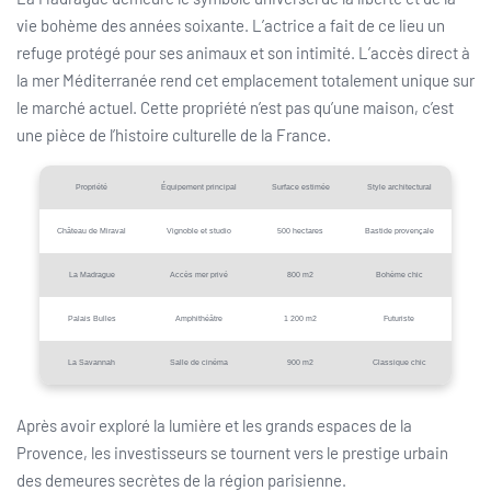
vie bohème des années soixante. L’actrice a fait de ce lieu un
refuge protégé pour ses animaux et son intimité. L’accès direct à
la mer Méditerranée rend cet emplacement totalement unique sur
le marché actuel. Cette propriété n’est pas qu’une maison, c’est
une pièce de l’histoire culturelle de la France.
Propriété
Équipement principal
Surface estimée
Style architectural
Château de Miraval
Vignoble et studio
500 hectares
Bastide provençale
La Madrague
Accès mer privé
800 m2
Bohème chic
Palais Bulles
Amphithéâtre
1 200 m2
Futuriste
La Savannah
Salle de cinéma
900 m2
Classique chic
Après avoir exploré la lumière et les grands espaces de la
Provence, les investisseurs se tournent vers le prestige urbain
des demeures secrètes de la région parisienne.