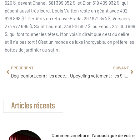
620 $, devant Chanel, 581 399 852 $, et Dior, 519 409 932 $, qui
pèsent aussi très lourd. Louis Vuitton reste un géant avec 492
926 898 $ ! Derrière, on retrouve Prada, 297 921 644 $, Versace,
273 472 695 $, Saint Laurent, 236 916 657 $, ou Fendi, 231 600 698
$, qui font tourner les têtes. Mon voisin dirait que c’est du délire,
et il n’a pas tort ! C’est un monde de luxe incroyable, on préfère les
bottes de jardinier au satin !
PRÉCÉDENT
SUIVANT
Dog-confort.com : les accessoires ergonomiques sont-ils efficaces pour votre chien ?
Upcycling vetement : les 9 idées pratiques pour transformer vos basiques
Articles récents
Commentaméliorer l’acoustique de votre