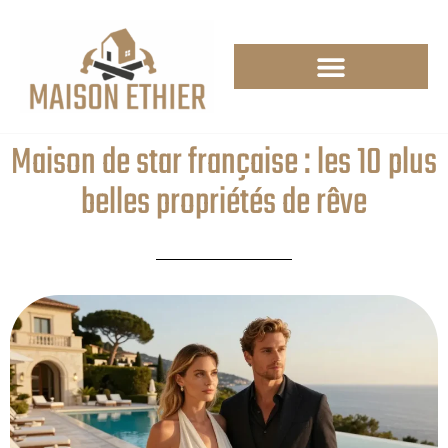
Maison de star française : les 10 plus
belles propriétés de rêve