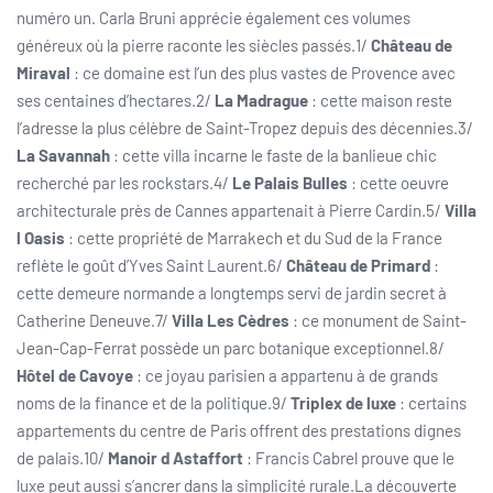
numéro un. Carla Bruni apprécie également ces volumes
généreux où la pierre raconte les siècles passés.1/
Château de
Miraval
: ce domaine est l’un des plus vastes de Provence avec
ses centaines d’hectares.2/
La Madrague
: cette maison reste
l’adresse la plus célèbre de Saint-Tropez depuis des décennies.3/
La Savannah
: cette villa incarne le faste de la banlieue chic
recherché par les rockstars.4/
Le Palais Bulles
: cette oeuvre
architecturale près de Cannes appartenait à Pierre Cardin.5/
Villa
l Oasis
: cette propriété de Marrakech et du Sud de la France
reflète le goût d’Yves Saint Laurent.6/
Château de Primard
:
cette demeure normande a longtemps servi de jardin secret à
Catherine Deneuve.7/
Villa Les Cèdres
: ce monument de Saint-
Jean-Cap-Ferrat possède un parc botanique exceptionnel.8/
Hôtel de Cavoye
: ce joyau parisien a appartenu à de grands
noms de la finance et de la politique.9/
Triplex de luxe
: certains
appartements du centre de Paris offrent des prestations dignes
de palais.10/
Manoir d Astaffort
: Francis Cabrel prouve que le
luxe peut aussi s’ancrer dans la simplicité rurale.La découverte