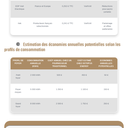
EDF Vert
France et Europe
0,252 € TTC
VertVolt
Réductions
Electrique
pour packs
jumelés
ilek
Producteurs français
0,241 € TTC
VertVolt
Parrainage
sélectionnés
et offres
partenaires
Estimation des économies annuelles potentielles selon les
profils de consommation
PROFIL DE
CONSOMMATION
COÛT ANNUEL CHEZ UN
COÛT ESTIMÉ
ECONOMIES
FOYER
ANNUELLE
FOURNISSEUR
CHEZ OCTOPUS
ANNUELLES
(KWH)
TRADITIONNEL
ENERGY
POTENTIELLES
Petit
2 000 kWh
500 €
450 €
50 €
foyer
Foyer
5 000 kWh
1 250 €
1 100 €
150 €
moyen
Grand
8 000 kWh
2 000 €
1 750 €
250 €
foyer