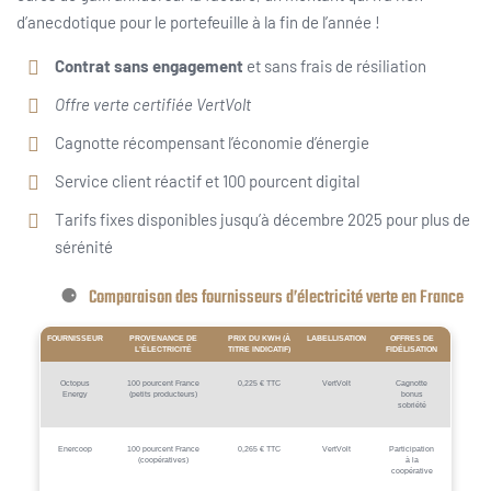
d’anecdotique pour le portefeuille à la fin de l’année !
Contrat sans engagement
et sans frais de résiliation
Offre verte certifiée VertVolt
Cagnotte récompensant l’économie d’énergie
Service client réactif et 100 pourcent digital
Tarifs fixes disponibles jusqu’à décembre 2025 pour plus de
sérénité
Comparaison des fournisseurs d’électricité verte en France
FOURNISSEUR
PROVENANCE DE
PRIX DU KWH (À
LABELLISATION
OFFRES DE
L’ÉLECTRICITÉ
TITRE INDICATIF)
FIDÉLISATION
Octopus
100 pourcent France
0,225 € TTC
VertVolt
Cagnotte
Energy
(petits producteurs)
bonus
sobriété
Enercoop
100 pourcent France
0,265 € TTC
VertVolt
Participation
(coopératives)
à la
coopérative