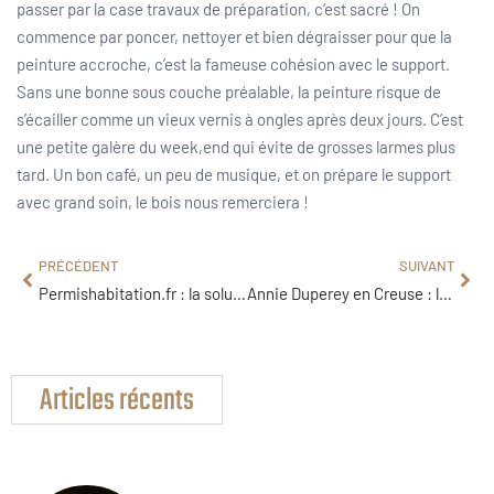
passer par la case travaux de préparation, c’est sacré ! On
commence par poncer, nettoyer et bien dégraisser pour que la
peinture accroche, c’est la fameuse cohésion avec le support.
Sans une bonne sous couche préalable, la peinture risque de
s’écailler comme un vieux vernis à ongles après deux jours. C’est
une petite galère du week,end qui évite de grosses larmes plus
tard. Un bon café, un peu de musique, et on prépare le support
avec grand soin, le bois nous remerciera !
PRÉCÉDENT
SUIVANT
Permishabitation.fr : la solution pour réussir vos dossiers d’urbanisme sans erreurs ?
Annie Duperey en Creuse : le jardin sauvage de sa maison rustique
Articles récents