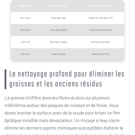
État du bois
Action principale
Produit recommandé
Bois verni
Égrenage léger
Papier de verre grain 120
Bois huilé
Ponçage profond
Ponceuse excentrique
Bois ciré
Décirage complet
Décireur spécifique
Bois brut
Léger ponçage
Abrasif grain 150
Le nettoyage profond pour éliminer les
graisses et les anciens résidus
La graisse s’infiltre dans les fibres du bois sur plusieurs
millimètres autour des plaques de cuisson et de l’évier. Vous
devez lessiver la surface avec de la soude pour briser ce film
lipidique invisible mais dévastateur. Un rinçage à l’eau claire
élimine les derniers agents chimiques susceptibles d’altérer la