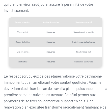
qui prend environ sept jours, assure la pérennité de votre
investissement.
Type de protection
Nombre de couches
Usage recommandé
Vernis bistrot
3 couches
Usage intensif et humide
Résine de finition
2 couches
Protection contre les taches
Huile-cire teintée
2 couches
Rendu naturel mat
Vitrificateur
3 couches
Résistance aux rayures
Le respect scrupuleux de ces étapes valorise votre patrimoine
immobilier tout en améliorant votre confort quotidien. Vous ne
devez jamais utiliser le plan de travail à pleine puissance durant la
première semaine suivant les travaux. Ce délai permet aux
polymères de se fixer solidement au support en bois. Une
rénovation bien exécutée transforme radicalement l’ambiance de