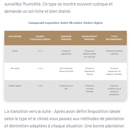
surveillez l’humidité. Ce type se montre souvent rustique et
demande un sol riche et bien drainé.
Comparatif exposition Soleil Mi-ombre Ombre légère
EXPOSITION
HEURES
AVANTAGE
INCONVÉNIENT
TYPES
D’ENSOLEILLEMENT
PRINCIPAL
PRINCIPAL
RECOMMANDÉS
Soleil
6+ h
Floraison
Risque de
Paeonia lactiflora
vigoureuse
pétales brûlés
cultivars
en canicule
Mi-ombre
4–6 h
Bon équilibre
Floraison
Pivoines
floraison/santé
légèrement
herbacées en
réduite
régions chaudes
Ombre légère
2–4 h
Protections en
Floraison
Paeonia
été
souvent
suffruticosa et
moindre
espèces
asiatiques
La transition vers la suite : Après avoir défini l’exposition idéale
selon le type et le climat vous passez aux méthodes de plantation
et d’entretien adaptées à chaque situation. Une bonne plantation