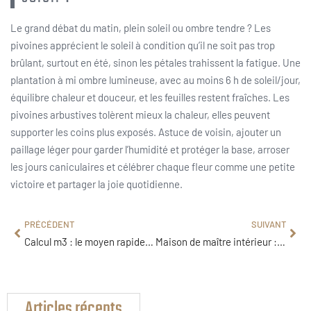
Le grand débat du matin, plein soleil ou ombre tendre ? Les
pivoines apprécient le soleil à condition qu’il ne soit pas trop
brûlant, surtout en été, sinon les pétales trahissent la fatigue. Une
plantation à mi ombre lumineuse, avec au moins 6 h de soleil/jour,
équilibre chaleur et douceur, et les feuilles restent fraîches. Les
pivoines arbustives tolèrent mieux la chaleur, elles peuvent
supporter les coins plus exposés. Astuce de voisin, ajouter un
paillage léger pour garder l’humidité et protéger la base, arroser
les jours caniculaires et célébrer chaque fleur comme une petite
victoire et partager la joie quotidienne.
PRÉCÉDENT
SUIVANT
Calcul m3 : le moyen rapide pour estimer béton, piscine et déménagement ?
Maison de maître intérieur : comment concilier le charme d’époque et confort moderne ?
Articles récents