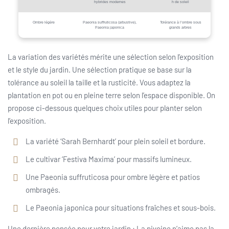
hybrides modernes
h de soleil
Ombre légère
Paeonia suffruticosa (arbustive),
Tolérance à l’ombre sous
Paeonia japonica
grands arbres
La variation des variétés mérite une sélection selon l’exposition
et le style du jardin. Une sélection pratique se base sur la
tolérance au soleil la taille et la rusticité. Vous adaptez la
plantation en pot ou en pleine terre selon l’espace disponible. On
propose ci-dessous quelques choix utiles pour planter selon
l’exposition.
La variété ‘Sarah Bernhardt’ pour plein soleil et bordure.
Le cultivar ‘Festiva Maxima’ pour massifs lumineux.
Une Paeonia suffruticosa pour ombre légère et patios
ombragés.
Le Paeonia japonica pour situations fraîches et sous-bois.
Une dernière pensée pour votre jardin : La pivoine n’aime pas la