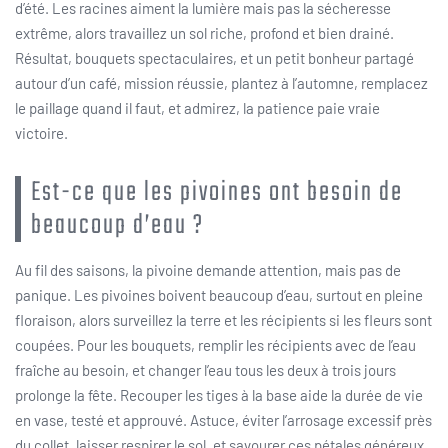
d’été. Les racines aiment la lumière mais pas la sécheresse
extrême, alors travaillez un sol riche, profond et bien drainé.
Résultat, bouquets spectaculaires, et un petit bonheur partagé
autour d’un café, mission réussie, plantez à l’automne, remplacez
le paillage quand il faut, et admirez, la patience paie vraie
victoire.
Est-ce que les pivoines ont besoin de
beaucoup d’eau ?
Au fil des saisons, la pivoine demande attention, mais pas de
panique. Les pivoines boivent beaucoup d’eau, surtout en pleine
floraison, alors surveillez la terre et les récipients si les fleurs sont
coupées. Pour les bouquets, remplir les récipients avec de l’eau
fraîche au besoin, et changer l’eau tous les deux à trois jours
prolonge la fête. Recouper les tiges à la base aide la durée de vie
en vase, testé et approuvé. Astuce, éviter l’arrosage excessif près
du collet, laisser respirer le sol, et savourer ces pétales généreux.