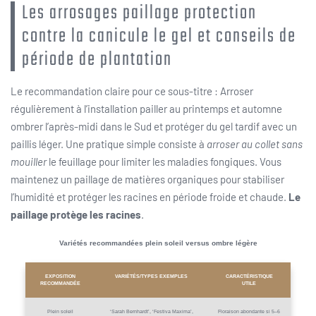
Les arrosages paillage protection
contre la canicule le gel et conseils de
période de plantation
Le recommandation claire pour ce sous-titre : Arroser
régulièrement à l’installation pailler au printemps et automne
ombrer l’après-midi dans le Sud et protéger du gel tardif avec un
paillis léger. Une pratique simple consiste à
arroser au collet sans
mouiller
le feuillage pour limiter les maladies fongiques. Vous
maintenez un paillage de matières organiques pour stabiliser
l’humidité et protéger les racines en période froide et chaude.
Le
paillage protège les racines
.
Variétés recommandées plein soleil versus ombre légère
EXPOSITION
VARIÉTÉS/TYPES EXEMPLES
CARACTÉRISTIQUE
RECOMMANDÉE
UTILE
Plein soleil
‘Sarah Bernhardt’, ‘Festiva Maxima’,
Floraison abondante si 5–6