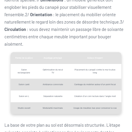
englober les pieds du canapé pour stabiliser visuellement
l’ensemble.2/
Orientation
: le placement du mobilier oriente
naturellement le regard loin des zones de désordre technique.3/
Circulation
: vous devez maintenir un passage libre de soixante
centimètres entre chaque meuble important pour bouger
aisément.
Forme de la pièce
Avantage principal
Astuce d’expert
Salon
Optimisation du recul
Placement du canapé contre le mur le plus
rectangulaire
TV
long
Salon carré
Ambiance conviviale
Centrage du mobilier autour d’un point focal
Salon en L
Séparation naturelle
Création d’un coin lecture dans l’angle mort
Studio ouvert
Modularité maximale
Usage de meubles bas pour conserver la vue
La base de votre plan au sol est désormais structurée. L’étape