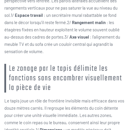
perspective vers l’entrée. Les parois latérales accueillent des
rangements verticaux pour ne pas saturer la vue au niveau du
sol.1/
Espace travail
: un secrétaire mural rabattable se fond
dans le décor lorsqu’il reste fermé.2/
Rangement malin
: les
étagères fixées en hauteur exploitent le volume souvent oublié
au-dessus des cadres de portes.3/
Axe visuel
: l’alignement du
meuble TV et du sofa crée un couloir central qui agrandit la
sensation de volume.
Le zonage par le tapis délimite les
fonctions sans encombrer visuellement
la pièce de vie
Le tapis joue un rôle de frontière invisible mais efficace dans vos
douze mètres carrés. Il regroupe les éléments du coin détente
pour créer une unité visuelle immédiate. Les autres zones,
comme le coin repas ou le bureau, conservent ainsi leur propre
identité spatiale.1/
Dimensions
: un modèle généreux doit