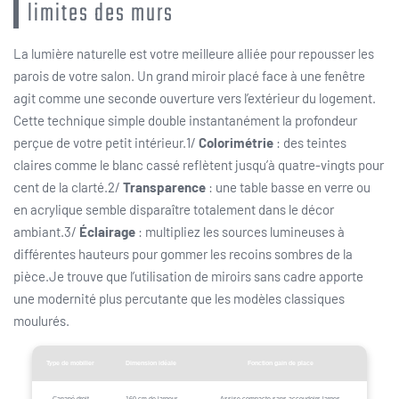
limites des murs
La lumière naturelle est votre meilleure alliée pour repousser les
parois de votre salon. Un grand miroir placé face à une fenêtre
agit comme une seconde ouverture vers l’extérieur du logement.
Cette technique simple double instantanément la profondeur
perçue de votre petit intérieur.1/
Colorimétrie
: des teintes
claires comme le blanc cassé reflètent jusqu’à quatre-vingts pour
cent de la clarté.2/
Transparence
: une table basse en verre ou
en acrylique semble disparaître totalement dans le décor
ambiant.3/
Éclairage
: multipliez les sources lumineuses à
différentes hauteurs pour gommer les recoins sombres de la
pièce.Je trouve que l’utilisation de miroirs sans cadre apporte
une modernité plus percutante que les modèles classiques
moulurés.
Type de mobilier
Dimension idéale
Fonction gain de place
Canapé droit
160 cm de largeur
Assise compacte sans accoudoirs larges