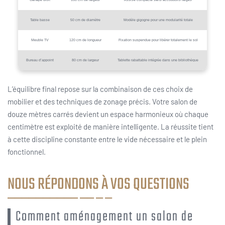
Table basse
50 cm de diamètre
Modèle gigogne pour une modularité totale
Meuble TV
120 cm de longueur
Fixation suspendue pour libérer totalement le sol
Bureau d’appoint
80 cm de largeur
Tablette rabattable intégrée dans une bibliothèque
L’équilibre final repose sur la combinaison de ces choix de
mobilier et des techniques de zonage précis. Votre salon de
douze mètres carrés devient un espace harmonieux où chaque
centimètre est exploité de manière intelligente. La réussite tient
à cette discipline constante entre le vide nécessaire et le plein
fonctionnel.
NOUS RÉPONDONS À VOS QUESTIONS
Comment aménagement un salon de