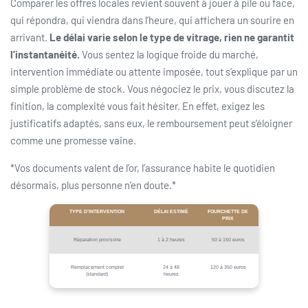
Comparer les offres locales revient souvent à jouer à pile ou face,
qui répondra, qui viendra dans l’heure, qui affichera un sourire en
arrivant.
Le délai varie selon le type de vitrage, rien ne garantit
l’instantanéité.
Vous sentez la logique froide du marché,
intervention immédiate ou attente imposée, tout s’explique par un
simple problème de stock. Vous négociez le prix, vous discutez la
finition, la complexité vous fait hésiter. En effet, exigez les
justificatifs adaptés, sans eux, le remboursement peut s’éloigner
comme une promesse vaine.
*Vos documents valent de l’or, l’assurance habite le quotidien
désormais, plus personne n’en doute.*
TYPE D’INTERVENTION
DÉLAI ESTIMÉ
FOURCHETTE DE
PRIX
Réparation provisoire
1 à 2 heures
50 à 150 euros
Remplacement complet
24 à 48
120 à 350 euros
(standard)
heures