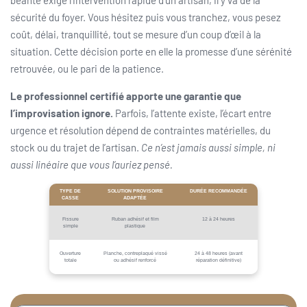
sécurité du foyer. Vous hésitez puis vous tranchez, vous pesez
coût, délai, tranquillité, tout se mesure d’un coup d’œil à la
situation. Cette décision porte en elle la promesse d’une sérénité
retrouvée, ou le pari de la patience.
Le professionnel certifié apporte une garantie que
l’improvisation ignore.
Parfois, l’attente existe, l’écart entre
urgence et résolution dépend de contraintes matérielles, du
stock ou du trajet de l’artisan.
Ce n’est jamais aussi simple, ni
aussi linéaire que vous l’auriez pensé.
TYPE DE
SOLUTION PROVISOIRE
DURÉE RECOMMANDÉE
CASSE
ADAPTÉE
Fissure
Ruban adhésif et film
12 à 24 heures
simple
plastique
Ouverture
Planche, contreplaqué vissé
24 à 48 heures (avant
totale
ou adhésif renforcé
réparation définitive)