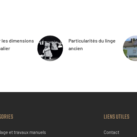
r les dimensions
Particularités du linge
alier
ancien
GORIES
LIENS UTILES
lage et travaux manuels
Contact