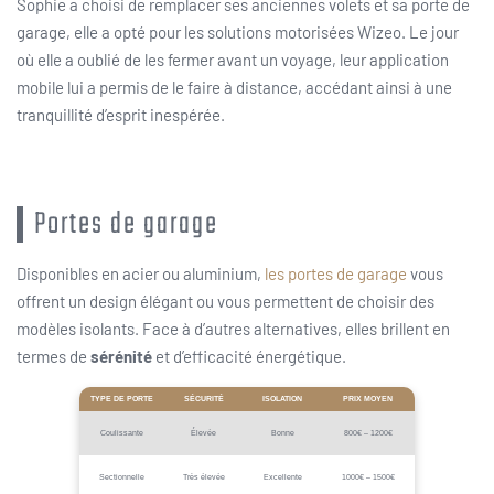
Sophie a choisi de remplacer ses anciennes volets et sa porte de
garage, elle a opté pour les solutions motorisées Wizeo. Le jour
où elle a oublié de les fermer avant un voyage, leur application
mobile lui a permis de le faire à distance, accédant ainsi à une
tranquillité d’esprit inespérée.
Portes de garage
Disponibles en acier ou aluminium,
les portes de garage
vous
offrent un design élégant ou vous permettent de choisir des
modèles isolants. Face à d’autres alternatives, elles brillent en
termes de
sérénité
et d’efficacité énergétique.
TYPE DE PORTE
SÉCURITÉ
ISOLATION
PRIX MOYEN
Coulissante
Élevée
Bonne
800€ – 1200€
Sectionnelle
Très élevée
Excellente
1000€ – 1500€